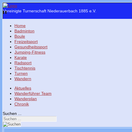
Vereinigte Turnerschaft Niederauerbach 1885 e.V.
Home
Badminton
Boule
Freizeitsport
Gesundheitssport
Jumping-Fitness
Karate
Radsport
Tischtennis
Turnen
Wandern
Aktuelles
Wanderführer Team
Wanderplan
Chronik
Suchen ...