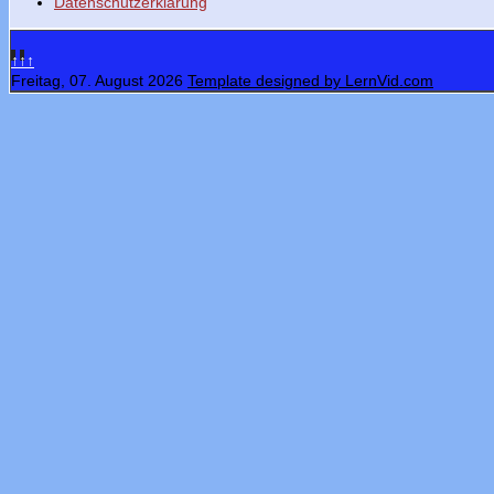
Datenschutzerklärung
↑↑↑
Freitag, 07. August 2026
Template designed by LernVid.com