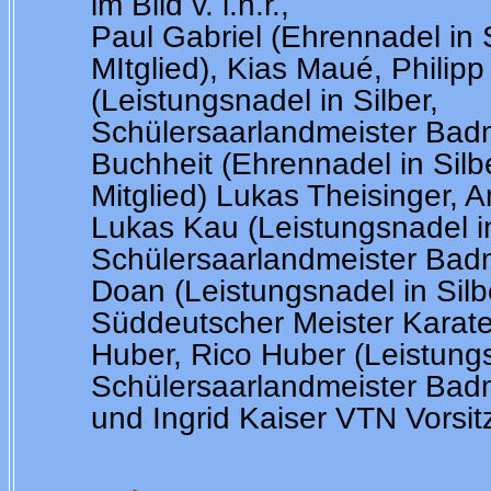
im Bild v. l.n.r.,
Paul Gabriel (Ehrennadel in 
MItglied), Kias Maué,
Philip
(Leistungsnadel in Silber,
Schülersaarlandmeister
Badm
Buchheit (Ehrennadel in Silb
Mitglied)
Lukas Theisinger, A
Lukas Kau (Leistungsnadel in
Schülersaarlandmeister Badm
Doan (
Leistungsnadel in Silb
Süddeutscher Meister
Karate
Huber, Rico Huber (Leistungs
Schülersaarlandmeister Bad
und Ingrid Kaiser VTN Vorsit